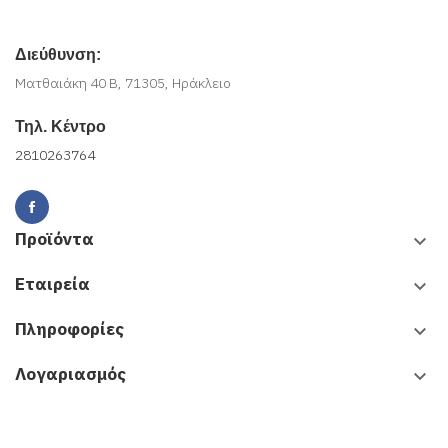
Διεύθυνση:
Ματθαιάκη 40 Β, 71305, Ηράκλειο
Τηλ. Κέντρο
2810263764
Προϊόντα
keyboard_arrow_down
Εταιρεία
keyboard_arrow_down
Πληροφορίες
keyboard_arrow_down
Λογαριασμός
keyboard_arrow_down