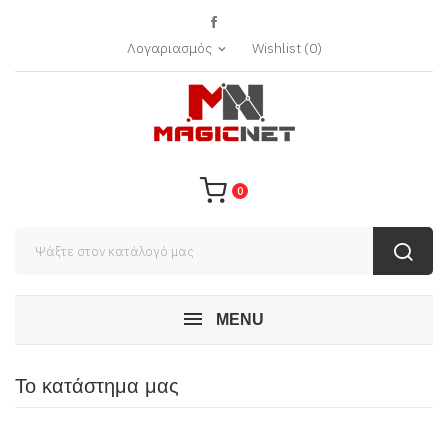
Λογαριασμός
Wishlist
(
0
)
expand_more
0
MENU
Το κατάστημα μας