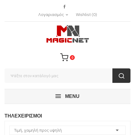
Λογαριασμός
Wishlist
(
0
)
expand_more
0
MENU
ΤΗΛΕΧΕΙΡΙΣΜΟΊ

Τιμή, χαμηλή προς υψηλή