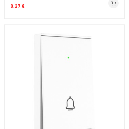
8,27 €