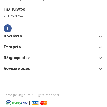
Τηλ. Κέντρο
2810263764
Προϊόντα
keyboard_arrow_down
Εταιρεία
keyboard_arrow_down
Πληροφορίες
keyboard_arrow_down
Λογαριασμός
keyboard_arrow_down
Copyright MagicNet. All Rights Reserved