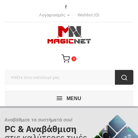
Λογαριασμός
Wishlist
(
0
)
expand_more
0
MENU
Αναβάθμισε τα συστήματά σου!
PC & Αναβάθμιση
στις καλύτερες τιμές