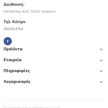
Διεύθυνση:
Ματθαιάκη 40 Β, 71305, Ηράκλειο
Τηλ. Κέντρο
2810263764
Προϊόντα
keyboard_arrow_down
Εταιρεία
keyboard_arrow_down
Πληροφορίες
keyboard_arrow_down
Λογαριασμός
keyboard_arrow_down