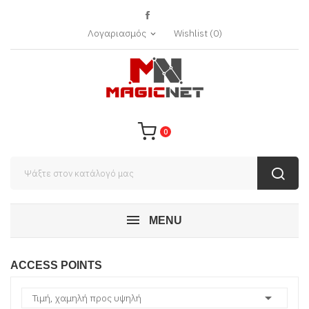
Λογαριασμός
Wishlist
(
0
)
expand_more
0
MENU
ACCESS POINTS

Τιμή, χαμηλή προς υψηλή