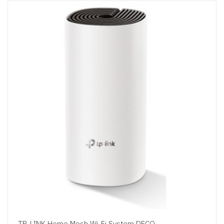
TP-LINK Home Mesh Wi-Fi System DECO...