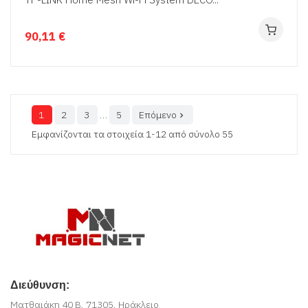
90,11 €
1
2
3
…
5
Επόμενο

Εμφανίζονται τα στοιχεία 1-12 από σύνολο 55
Διεύθυνση:
Ματθαιάκη 40 Β, 71305, Ηράκλειο