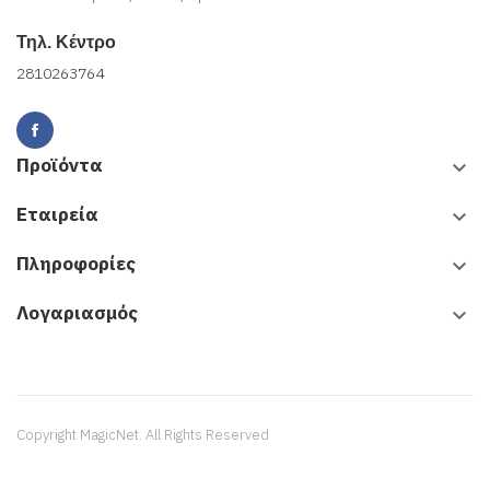
Τηλ. Κέντρο
2810263764
Προϊόντα
keyboard_arrow_down
Εταιρεία
keyboard_arrow_down
Πληροφορίες
keyboard_arrow_down
Λογαριασμός
keyboard_arrow_down
Copyright MagicNet. All Rights Reserved