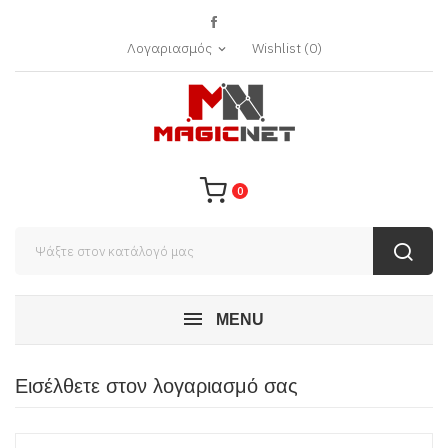
Λογαριασμός
Wishlist
(
0
)
expand_more
0
MENU
Εισέλθετε στον λογαριασμό σας