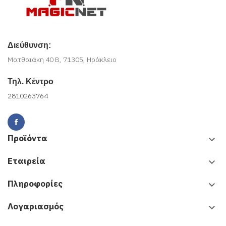
Διεύθυνση:
Ματθαιάκη 40 Β, 71305, Ηράκλειο
Τηλ. Κέντρο
2810263764
Προϊόντα
keyboard_arrow_down
Εταιρεία
keyboard_arrow_down
Πληροφορίες
keyboard_arrow_down
Λογαριασμός
keyboard_arrow_down