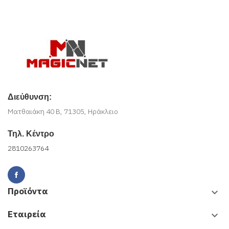
Διεύθυνση:
Ματθαιάκη 40 Β, 71305, Ηράκλειο
Τηλ. Κέντρο
2810263764
Προϊόντα
keyboard_arrow_down
Εταιρεία
keyboard_arrow_down