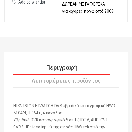
Add to wishlist
ΔΩΡΕΑΝ ΜΕΤΑΦΟΡΙΚΑ
για αγορές πάνω από 200€
Περιγραφή
Λεπτομέρειες προϊόντος
HIKVISION HIWATCH DVR υβριδικό καταγραφικό HWD-
5104M, H.264+, 4 κανάλια
Υβριδικό DVR καταγραφικό 5 σε 1 (HDTV, AHD, CVI,
CVBS, IP video input) της σειράς HiWatch από την