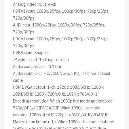
Analog video input: 4-ch
HDTVI input: 1080p/25fps, 1080p/30fps, 720p/25fps,
720p/30fps
AHD input: 1080p/25fps, 1080p/30fps, 720p/25fps,
720p/30fps
HDCVI input: 1080p/25fps, 1080p/30fps, 720p/25fps,
720p/30fps
CVBS input: Support
IP video input: 1-ch (up to 5-ch)
Audio compression: G.711u
Audio input: 1-ch, RCA (2.0 Vp-p, 1 KΩ), 4-ch via coaxial
cable
HDMI/VGA output: 1-ch, 1920 x 1080/60Hz, 1280 x
1024/60Hz, 1280 x 720/60Hz, 1024 x 768/60Hz
Encoding resolution: When 1080p lite mode not enabled:
720p/WD1/4CIF/VGA/CIF, When 1080p lite mode
enabled: 1080p lite/HD 720p lite/WD1/4CIF/VGA/CIF
Main stream Frame rate: When 1080p lite mode enabled:
1080p lite/HD 720p lite/WD1/4CIF/VGA/CIF @25fps