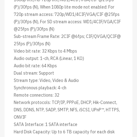
(P)/30fps (N), When 1080p lite mode not enabled: For
720p stream access: 720p/WD1/4CIF/VGA/CIF @25fps
(P)/30fps (N), For SD stream access: WD1/4CIF/VGA/CIF
@25fps (P)/30fps (N)
Sub-stream Frame Rate: 2CIF @6fps; CIF/QVGA/QCIF@
25fps (P)/30fps (N)
Video bit rate: 32 Kbps to 4 Mbps
Audio output: 1-ch, RCA (Linear, 1 KΩ)
Audio bit rate: 64 Kbps
Dual stream: Support
Stream type: Video, Video & Audio
Synchronous playback: 4-ch
Remote connections: 32
Network protocols: TCP/IP, PPPoE, DHCP, Hik-Connect,
DNS, DDNS, NTP, SADP, SMTP, NFS, iSCSI, UPnP™, HTTPS,
ONVIF
SATA Interface: 1 SATA interface
Hard Disk Capacity: Up to 6 TB capacity for each disk