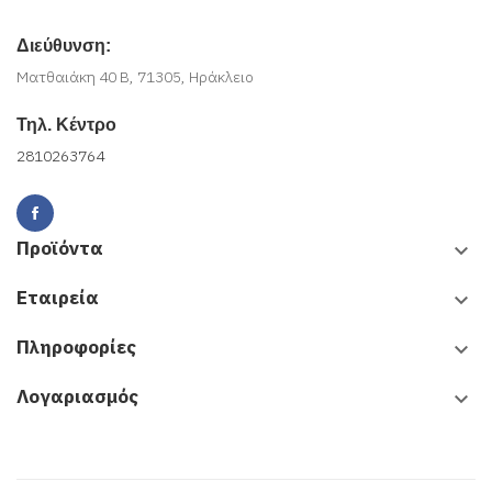
Διεύθυνση:
Ματθαιάκη 40 Β, 71305, Ηράκλειο
Τηλ. Κέντρο
2810263764
Προϊόντα
keyboard_arrow_down
Εταιρεία
keyboard_arrow_down
Πληροφορίες
keyboard_arrow_down
Λογαριασμός
keyboard_arrow_down